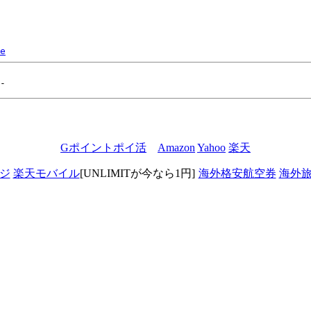
e
Gポイントポイ活
Amazon
Yahoo
楽天
ジ
楽天モバイル
[UNLIMITが今なら1円]
海外格安航空券
海外