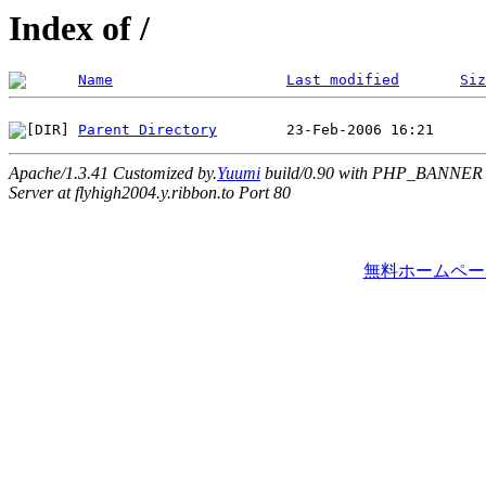
Index of /
Name
Last modified
Siz
Parent Directory
Apache/1.3.41 Customized by.
Yuumi
build/0.90 with PHP_BANNER
Server at flyhigh2004.y.ribbon.to Port 80
無料ホームペー